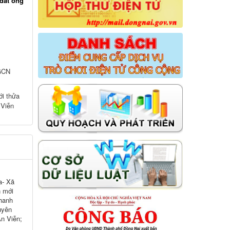
đất ông
 GCN
ới thửa
 Viễn
a- Xã
n mới
hanh
uyên
An Viễn;