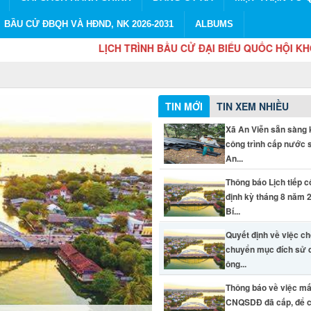
BẦU CỬ ĐBQH VÀ HĐND, NK 2026-2031
ALBUMS
LỊCH TRÌNH BẦU CỬ ĐẠI BIỂU QUỐC HỘI KHÓA XVI VÀ 
TIN MỚI
TIN XEM NHIỀU
Xã An Viễn sẵn sàng 
công trình cấp nước 
An...
Thông báo Lịch tiếp 
định kỳ tháng 8 năm 
Bí...
Quyết định về việc c
chuyển mục đích sử 
ông...
Thông báo về việc mấ
CNQSDĐ đã cấp, để c