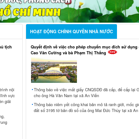
HOẠT ĐỘNG CHÍNH QUYỀN NHÀ NƯỚC
ủ tịch
Quyết định về việc cho phép chuyển mục đích sử dụng 
Cao Văn Cường và bà Phạm Thị Thắng
rình nội
Thông báo về việc mất giấy CNQSDĐ đã cấp, để cấp lại
 lĩnh vực
cho ông Hà Văn Nam tại xã An Viễn
n giải
Thông báo niêm yết công khai bản mô tả ranh giới, mốc gi
đất số 3195 tờ bản đồ số của ông Mai Đức Thùy tại xã An
ng,
rung