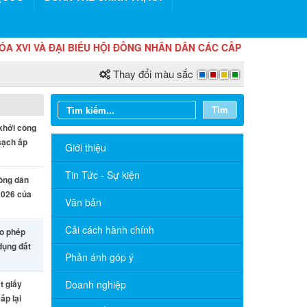
ĐẠI BIỂU HỘI ĐỒNG NHÂN DÂN CÁC CẤP NHIỆM KỲ 2026 - 2031
Thay đổi màu sắc
Tìm
khởi công
sạch ấp
Giới thiệu
Tin Tức - Sự kiện
công dân
2026 của
Văn bản
Cải cách hành chính
ho phép
dụng đất
Phản ánh góp ý
t giấy
Doanh nghiệp
ấp lại
Thông báo Lịch tiếp công dân định kỳ