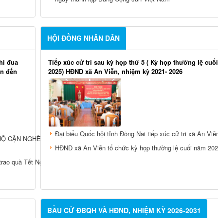
HỘI ĐỒNG NHÂN DÂN
hi đua
Tiếp xúc cử tri sau kỳ họp thứ 5 ( Kỳ họp thường lệ cuố
ển đến
2025) HĐND xã An Viễn, nhiệm kỳ 2021- 2026
Đại biểu Quốc hội tỉnh Đồng Nai tiếp xúc cử tri xã An Viễ
HỘ CẬN NGHÈO VÀ HỘ CÓ
HĐND xã An Viễn tổ chức kỳ họp thường lệ cuối năm 20
trao quà Tết Nguyên đán Bính Ngọ
BẦU CỬ ĐBQH VÀ HĐND, NHIỆM KỲ 2026-2031