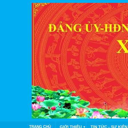
TRANG CHỦ
GIỚI THIỆU
TIN TỨC - SỰ KIỆN
▼