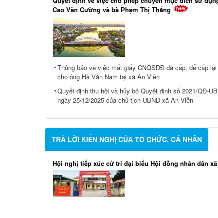
Quyết định về việc cho phép chuyển mục đích sử dụn
Cao Văn Cường và bà Phạm Thị Thắng
Thông báo về việc mất giấy CNQSDĐ đã cấp, để cấp lạ
cho ông Hà Văn Nam tại xã An Viễn
Quyết định thu hồi và hủy bỏ Quyết định số 2021/QĐ-U
ngày 25/12/2025 của chủ tịch UBND xã An Viễn
TRẢ LỜI KIẾN NGHỊ CỦA TỔ CHỨC, CÁ NHÂN
Hội nghị tiếp xúc cử tri đại biểu Hội đồng nhân dân xã