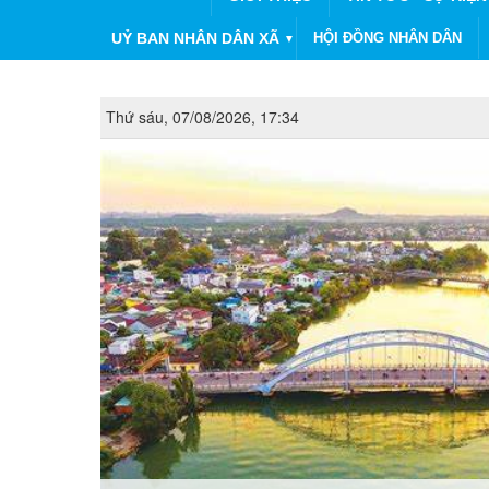
UỶ BAN NHÂN DÂN XÃ
HỘI ĐỒNG NHÂN DÂN
▼
Thứ sáu, 07/08/2026, 17:34