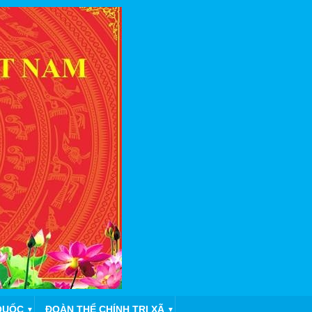
QUỐC
ĐOÀN THỂ CHÍNH TRỊ XÃ
▼
▼