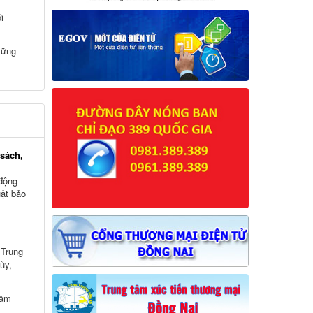
i
vững
sách,
động
uật bảo
 Trung
ủy,
năm