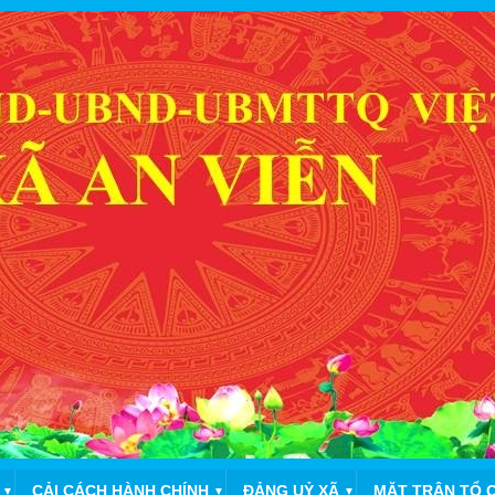
CẢI CÁCH HÀNH CHÍNH
ĐẢNG UỶ XÃ
MẶT TRẬN TỔ 
▼
▼
▼