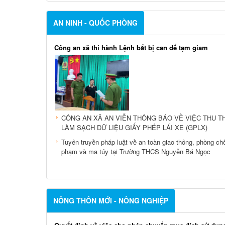
AN NINH - QUỐC PHÒNG
Công an xã thi hành Lệnh bắt bị can để tạm giam
CÔNG AN XÃ AN VIỄN THÔNG BÁO VỀ VIỆC THU T
LÀM SẠCH DỮ LIỆU GIẤY PHÉP LÁI XE (GPLX)
Tuyên truyền pháp luật về an toàn giao thông, phòng chố
phạm và ma túy tại Trường THCS Nguyễn Bá Ngọc
NÔNG THÔN MỚI - NÔNG NGHIỆP