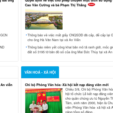
g đất ông
Quyết định về việc cho phép chuyển mục đích sử dụng 
Cao Văn Cường và bà Phạm Thị Thắng
i GCN
Thông báo về việc mất giấy CNQSDĐ đã cấp, để cấp lại
cho ông Hà Văn Nam tại xã An Viễn
BND
Thông báo niêm yết công khai bản mô tả ranh giới, mốc gi
đất số 3195 tờ bản đồ số của ông Mai Đức Thùy tại xã An
VĂN HOÁ - XÃ HỘI
 An viễn
Chi bộ Phòng Văn hóa -Xã hội kết nạp đảng viên mới
Chiều 3/8, Chi bộ Phòng Văn hó
hội tổ chức Lễ kết nạp đảng viê
cho quần chúng ưu tú Nguyễn T
Tâm, sinh năm 2000, hiện là Ch
viên Phòng Văn hóa- xã hội xã 
nâng tổng số đảng...