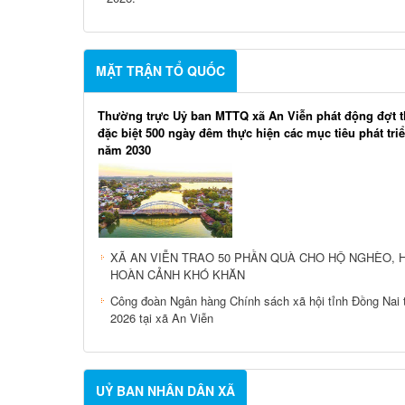
MẶT TRẬN TỔ QUỐC
Thường trực Uỷ ban MTTQ xã An Viễn phát động đợt t
đặc biệt 500 ngày đêm thực hiện các mục tiêu phát tri
năm 2030
XÃ AN VIỄN TRAO 50 PHẦN QUÀ CHO HỘ NGHÈO, 
HOÀN CẢNH KHÓ KHĂN
Công đoàn Ngân hàng Chính sách xã hội tỉnh Đồng Nai 
2026 tại xã An Viễn
UỶ BAN NHÂN DÂN XÃ