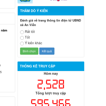
THĂM DÒ Ý KIẾN
Đánh giá về trang thông tin điện tử UBND
xã An Viễn
i năm
Rất tốt
Tốt
Ý kiến khác
n
THỐNG KÊ TRUY CẬP
25
Hôm nay
2,528
Tổng lượt truy cập
595,466