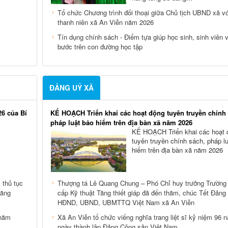
Tổ chức Chương trình đối thoại giữa Chủ tịch UBND xã vớ
thanh niên xã An Viễn năm 2026
Tín dụng chính sách - Điểm tựa giúp học sinh, sinh viên 
bước trên con đường học tập
ĐẢNG UỶ XÃ
26 của Bí
KẾ HOẠCH Triển khai các hoạt động tuyên truyền chính 
pháp luật bảo hiểm trên địa bàn xã năm 2026
KẾ HOẠCH Triển khai các hoạt 
tuyên truyền chính sách, pháp l
hiểm trên địa bàn xã năm 2026
thủ tục
Thượng tá Lê Quang Chung – Phó Chỉ huy trưởng Trường
năng
cấp Kỹ thuật Tăng thiết giáp đã đến thăm, chúc Tết Đảng 
HĐND, UBND, UBMTTQ Việt Nam xã An Viễn
 năm
Xã An Viễn tổ chức viếng nghĩa trang liệt sĩ kỷ niệm 96 
ngày thành lập Đảng Cộng sản Việt Nam