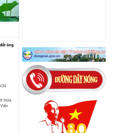
đất ông
 GCN
ới thửa
 Viễn