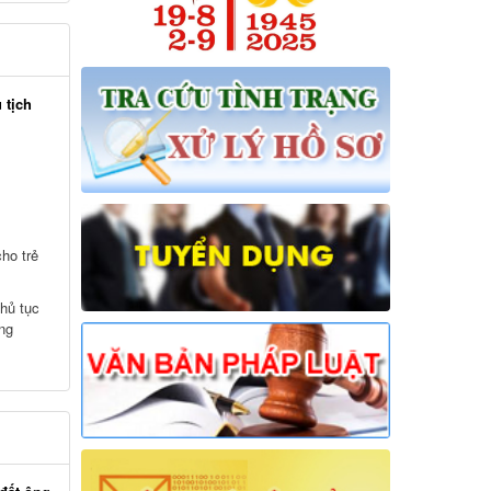
 tịch
ho trẻ
hủ tục
ng